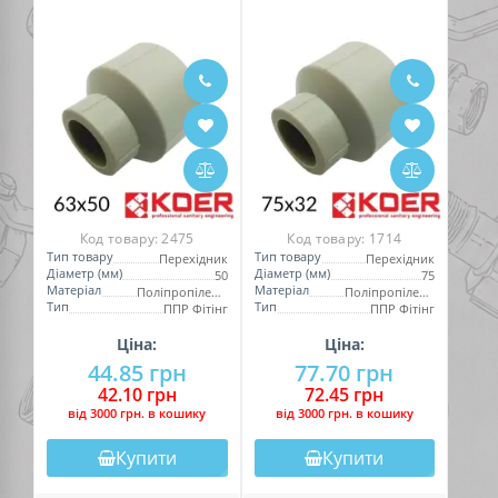
Код товару:
2475
Код товару:
1714
Тип товару
Тип товару
Перехідник
Перехідник
Діаметр (мм)
Діаметр (мм)
50
75
Матеріал
Матеріал
Поліпропілен (PPR)
Поліпропілен (PPR)
Тип
Тип
ППР Фітінг
ППР Фітінг
Ціна:
Ціна:
44.85 грн
77.70 грн
42.10 грн
72.45 грн
вiд 3000 грн. в кошику
вiд 3000 грн. в кошику
Купити
Купити