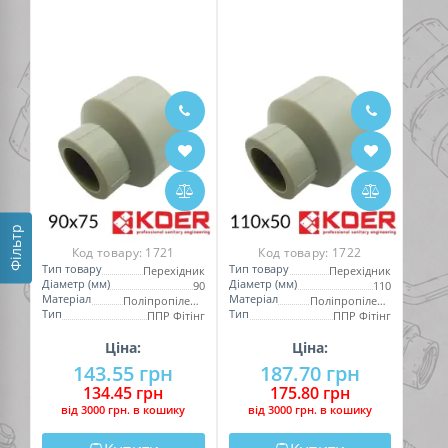
Фільтр
Код товару:
1721
Код товару:
1722
Тип товару
Тип товару
Перехідник
Перехідник
Діаметр (мм)
Діаметр (мм)
90
110
Матеріал
Матеріал
Поліпропілен (PPR)
Поліпропілен (PPR)
Тип
Тип
ППР Фітінг
ППР Фітінг
Ціна:
Ціна:
143.55 грн
187.70 грн
134.45 грн
175.80 грн
вiд 3000 грн. в кошику
вiд 3000 грн. в кошику