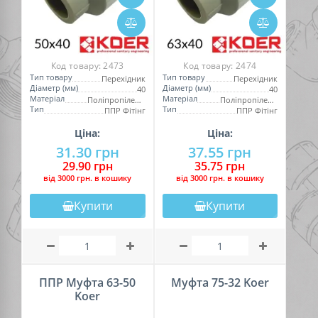
Код товару:
2473
Код товару:
2474
Тип товару
Тип товару
Перехідник
Перехідник
Діаметр (мм)
Діаметр (мм)
40
40
Матеріал
Матеріал
Поліпропілен (PPR)
Поліпропілен (PPR)
Тип
Тип
ППР Фітінг
ППР Фітінг
Ціна:
Ціна:
31.30 грн
37.55 грн
29.90 грн
35.75 грн
вiд 3000 грн. в кошику
вiд 3000 грн. в кошику
Купити
Купити
ППР Муфта 63-50
Муфта 75-32 Koer
Koer