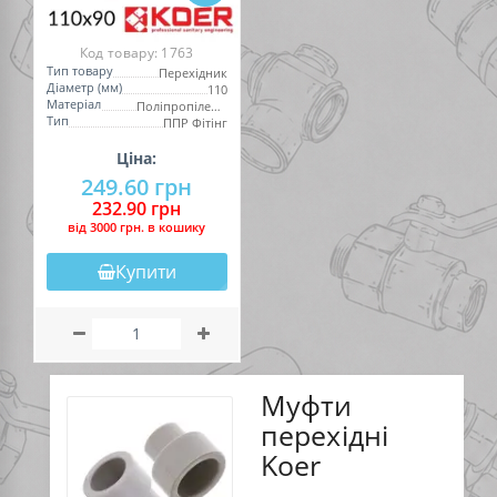
Код товару:
1763
Тип товару
Перехідник
Діаметр (мм)
110
Матеріал
Поліпропілен (PPR)
Тип
ППР Фітінг
Ціна:
249.60 грн
232.90 грн
вiд 3000 грн. в кошику
Купити
Муфти
перехідні
Koer