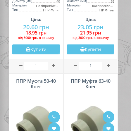
Діаметр (мм)
Діаметр (мм)
40
32
Матеріал
Матеріал
Поліпропілен (PPR)
Поліпропілен (PPR)
Тип
Тип
ППР Фітінг
ППР Фітінг
Ціна:
Ціна:
20.60 грн
23.05 грн
18.95 грн
21.95 грн
вiд 3000 грн. в кошику
вiд 3000 грн. в кошику
Купити
Купити
ППР Муфта 50-40
ППР Муфта 63-40
Koer
Koer