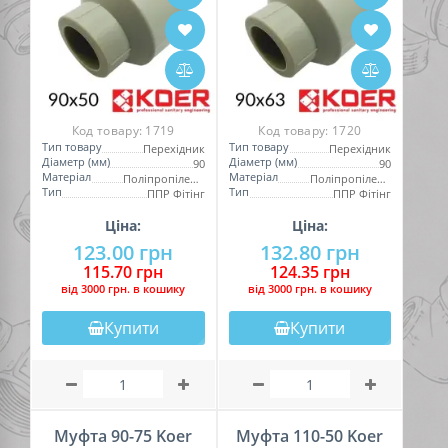
Код товару:
1719
Код товару:
1720
Тип товару
Тип товару
Перехідник
Перехідник
Діаметр (мм)
Діаметр (мм)
90
90
Матеріал
Матеріал
Поліпропілен (PPR)
Поліпропілен (PPR)
Тип
Тип
ППР Фітінг
ППР Фітінг
Ціна:
Ціна:
123.00 грн
132.80 грн
115.70 грн
124.35 грн
вiд 3000 грн. в кошику
вiд 3000 грн. в кошику
Купити
Купити
Муфта 90-75 Koer
Муфта 110-50 Koer