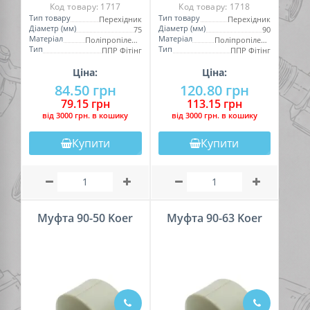
Код товару:
1717
Код товару:
1718
Тип товару
Тип товару
Перехідник
Перехідник
Діаметр (мм)
Діаметр (мм)
75
90
Матеріал
Матеріал
Поліпропілен (PPR)
Поліпропілен (PPR)
Тип
Тип
ППР Фітінг
ППР Фітінг
Ціна:
Ціна:
84.50 грн
120.80 грн
79.15 грн
113.15 грн
вiд 3000 грн. в кошику
вiд 3000 грн. в кошику
Купити
Купити
Муфта 90-50 Koer
Муфта 90-63 Koer