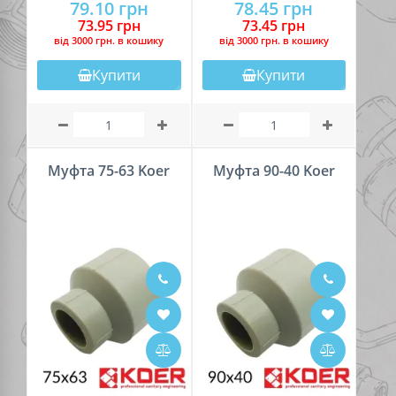
79.10 грн
78.45 грн
73.95 грн
73.45 грн
вiд 3000 грн. в кошику
вiд 3000 грн. в кошику
Купити
Купити
Муфта 75-63 Koer
Муфта 90-40 Koer