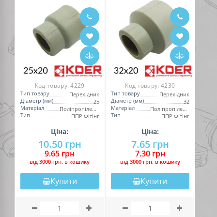
Код товару:
4229
Код товару:
4230
Тип товару
Тип товару
Перехідник
Перехідник
Діаметр (мм)
Діаметр (мм)
25
32
Матеріал
Матеріал
Поліпропілен (PPR)
Поліпропілен (PPR)
Тип
Тип
ППР Фітінг
ППР Фітінг
Ціна:
Ціна:
10.50 грн
7.65 грн
9.65 грн
7.30 грн
вiд 3000 грн. в кошику
вiд 3000 грн. в кошику
Купити
Купити