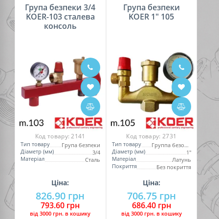
Група безпеки 3/4
Група безпеки
KOER-103 сталева
KOER 1" 105
консоль
Код товару:
2141
Код товару:
2731
Тип товару
Тип товару
Група безпеки
Группа безопасности
Діаметр (мм)
Діаметр (мм)
3/4
1"
Матеріал
Матеріал
Сталь
Латунь
Покриття
Без покриття
Ціна:
Ціна:
826.90 грн
706.75 грн
793.60 грн
686.40 грн
вiд 3000 грн. в кошику
вiд 3000 грн. в кошику