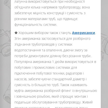
латунна використовується при необхідності
об'єднати кілька напрямків трубопроводу, вона
забезпечує міцність конструкції і сумісність з
різними матеріалами труб, що підвищує
функціональність системи.
Хорошим вибором також стануть
Американки
.
Згін-американка застосовується для розбірного
з'єднання трубопроводів у системах
водопостачання та опалення, даючи змогу за
потреби демонтувати ділянку без різання труби.
Популярна американка 1 дюйм використовується в
побутових і промислових системах для
підключення побутової техніки, радіаторів і
насосів, забезпечуючи стандартний діаметр і
сумісність із більшістю труб. Також називають
муфта-американка розбірний фітинг із внутрішньою
і зовнішньою різьбою, який спрощує монтаж і
подальше обслуговування трубопроводу. Живий
приклад застосування — встановлення згону-