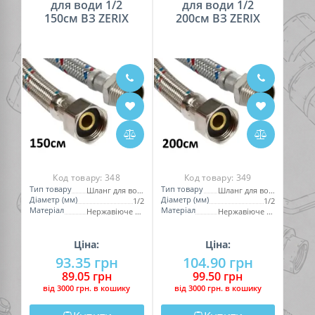
для води 1/2
для води 1/2
150см ВЗ ZERIX
200см ВЗ ZERIX
Код товару:
348
Код товару:
349
Тип товару
Тип товару
Шланг для води
Шланг для води
Діаметр (мм)
Діаметр (мм)
1/2
1/2
Матеріал
Матеріал
Нержавіюче обплетення
Нержавіюче обплетення
Ціна:
Ціна:
93.35 грн
104.90 грн
89.05 грн
99.50 грн
вiд 3000 грн. в кошику
вiд 3000 грн. в кошику