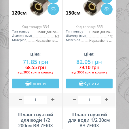
Код товару:
334
Код товару:
335
Тип товару
Тип товару
Шланг для води
Шланг для води
Діаметр (мм)
Діаметр (мм)
1/2
1/2
Матеріал
Матеріал
Нержавіюче обплетення
Нержавіюче обплетення
Ціна:
Ціна:
71.85 грн
82.95 грн
68.55 грн
79.10 грн
вiд 3000 грн. в кошику
вiд 3000 грн. в кошику
Купити
Купити
Шланг гнучкий
Шланг гнучкий
для води 1/2
для води 1/2 30см
200см ВВ ZERIX
ВЗ ZERIX