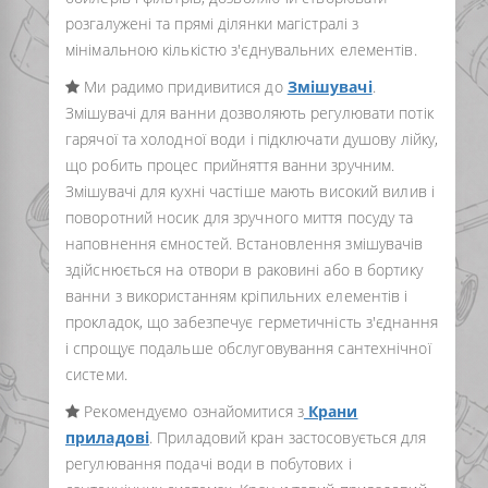
розгалужені та прямі ділянки магістралі з
мінімальною кількістю з'єднувальних елементів.
Ми радимо придивитися до
Змішувачі
.
Змішувачі для ванни дозволяють регулювати потік
гарячої та холодної води і підключати душову лійку,
що робить процес прийняття ванни зручним.
Змішувачі для кухні частіше мають високий вилив і
поворотний носик для зручного миття посуду та
наповнення ємностей. Встановлення змішувачів
здійснюється на отвори в раковині або в бортику
ванни з використанням кріпильних елементів і
прокладок, що забезпечує герметичність з'єднання
і спрощує подальше обслуговування сантехнічної
системи.
Рекомендуємо ознайомитися з
Крани
приладові
. Приладовий кран застосовується для
регулювання подачі води в побутових і