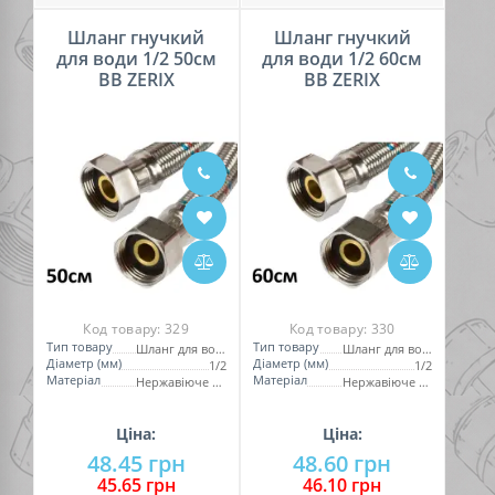
Шланг гнучкий
Шланг гнучкий
для води 1/2 50см
для води 1/2 60см
ВВ ZERIX
ВВ ZERIX
Код товару:
329
Код товару:
330
Тип товару
Тип товару
Шланг для води
Шланг для води
Діаметр (мм)
Діаметр (мм)
1/2
1/2
Матеріал
Матеріал
Нержавіюче обплетення
Нержавіюче обплетення
Ціна:
Ціна:
48.45 грн
48.60 грн
45.65 грн
46.10 грн