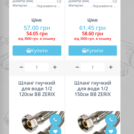
Діаметр (мм)
Діаметр (мм)
1/2
1/2
Матеріал
Матеріал
Нержавіюче обплетення
Нержавіюче обплетення
Ціна:
Ціна:
57.00 грн
61.45 грн
54.05 грн
58.60 грн
вiд 3000 грн. в кошику
вiд 3000 грн. в кошику
Купити
Купити
Шланг гнучкий
Шланг гнучкий
для води 1/2
для води 1/2
120см ВВ ZERIX
150см ВВ ZERIX