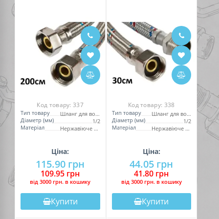
Код товару:
337
Код товару:
338
Тип товару
Тип товару
Шланг для води
Шланг для води
Діаметр (мм)
Діаметр (мм)
1/2
1/2
Матеріал
Матеріал
Нержавіюче обплетення
Нержавіюче обплетення
Ціна:
Ціна:
115.90 грн
44.05 грн
109.95 грн
41.80 грн
вiд 3000 грн. в кошику
вiд 3000 грн. в кошику
Купити
Купити