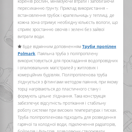
коренів рослин, мінімізуючи втрати і запобігаючи
пересиханню ґрунту. Приклад використання –
встановлення трубок і крапельниць у теплиці, де
кожна зона отримує необхідну кількість вологи, що
сприяє зростанню овочів і зелені без зайвої
витрати води.
Буде відмінним доповненням
Труби пропілен
Polmark
. Паяльна труба з поліпропілену
використовується для прокладання водопровідних
і опалювальних магістралей у житлових і
комерційних будівлях. Поліпропіленова труба
з'єднується з фітингами методом паяння, при якому
торці нагріваються до пластичного стану і
формують цільне з'єднання. Така конструкція
забезпечує відсутність протікання і стабільну
роботу системи при високих температурах і тисках.
Труба поліпропіленова підходить для розведення
гарячої та холодної води, підключення радіаторів,
бойлерів і фільтрів, дозволяючи створювати