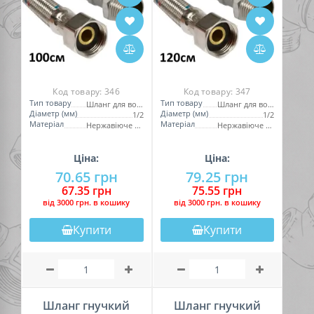
Код товару:
346
Код товару:
347
Тип товару
Тип товару
Шланг для води
Шланг для води
Діаметр (мм)
Діаметр (мм)
1/2
1/2
Матеріал
Матеріал
Нержавіюче обплетення
Нержавіюче обплетення
Ціна:
Ціна:
70.65 грн
79.25 грн
67.35 грн
75.55 грн
вiд 3000 грн. в кошику
вiд 3000 грн. в кошику
Купити
Купити
Шланг гнучкий
Шланг гнучкий