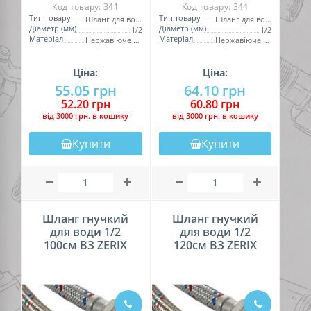
Код товару:
341
Код товару:
344
Тип товару
Тип товару
Шланг для води
Шланг для води
Діаметр (мм)
Діаметр (мм)
1/2
1/2
Матеріал
Матеріал
Нержавіюче обплетення
Нержавіюче обплетення
Ціна:
Ціна:
55.05 грн
64.10 грн
52.20 грн
60.80 грн
вiд 3000 грн. в кошику
вiд 3000 грн. в кошику
Купити
Купити
Шланг гнучкий
Шланг гнучкий
для води 1/2
для води 1/2
100см ВЗ ZERIX
120см ВЗ ZERIX