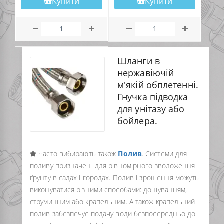
Купити
Купити
Шланги в
нержавіючій
м'якій обплетенні.
Гнучка підводка
для унітазу або
бойлера.
Часто вибирають також
Полив
. Системи для
поливу призначені для рівномірного зволоження
ґрунту в садах і городах. Полив і зрошення можуть
виконуватися різними способами: дощуванням,
струминним або крапельним. А також крапельний
полив забезпечує подачу води безпосередньо до