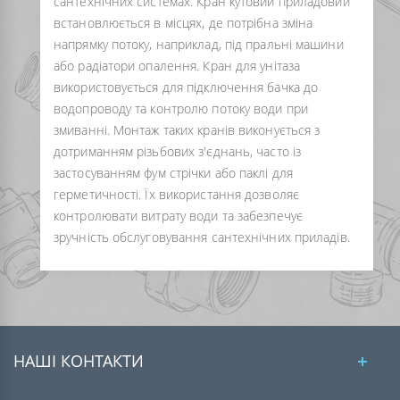
сантехнічних системах. Кран кутовий приладовий
встановлюється в місцях, де потрібна зміна
напрямку потоку, наприклад, під пральні машини
або радіатори опалення. Кран для унітаза
використовується для підключення бачка до
водопроводу та контролю потоку води при
змиванні. Монтаж таких кранів виконується з
дотриманням різьбових з'єднань, часто із
застосуванням фум стрічки або паклі для
герметичності. Їх використання дозволяє
контролювати витрату води та забезпечує
зручність обслуговування сантехнічних приладів.
НАШІ КОНТАКТИ