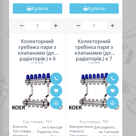
Купити
Купити
Колекторний
Колекторний
гребінка пари з
гребінка пари з
клапанами (для
клапанами (для
радіаторів.) х 6
радіаторів.) х 7
KOER
KOER
Код товару:
745
Код товару:
769
Кількість
Використання
на 6 виходів
Для радиаторов
виходів
Тип товару
Кількість
Радіатор біметалевій
на 7 виходів
виходів
Матеріал
Тип товару