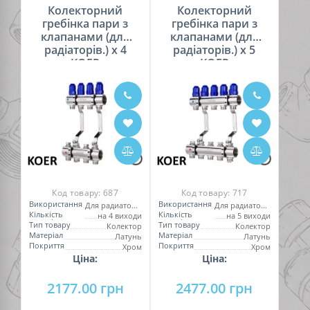
Колекторний
Колекторний
гребінка пари з
гребінка пари з
клапанами (для
клапанами (для
радіаторів.) х 4
радіаторів.) х 5
KOER
KOER
Код товару:
687
Код товару:
717
Використання
Використання
Для радиаторов
Для радиаторов
Кількість
Кількість
на 4 виходи
на 5 виходи
виходів
виходів
Тип товару
Тип товару
Колектор
Колектор
Матеріал
Матеріал
Латунь
Латунь
Покриття
Покриття
Хром
Хром
Ціна:
Ціна:
2177.00 грн
2477.00 грн