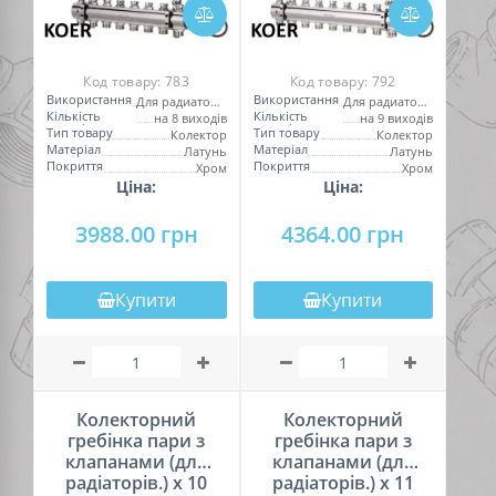
Код товару:
783
Код товару:
792
Використання
Використання
Для радиаторов
Для радиаторов
Кількість
Кількість
на 8 виходів
на 9 виходів
виходів
виходів
Тип товару
Тип товару
Колектор
Колектор
Матеріал
Матеріал
Латунь
Латунь
Покриття
Покриття
Хром
Хром
Ціна:
Ціна:
3988.00 грн
4364.00 грн
Купити
Купити
Колекторний
Колекторний
гребінка пари з
гребінка пари з
клапанами (для
клапанами (для
радіаторів.) х 10
радіаторів.) х 11