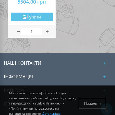
5504.00 грн
Купити
НАШІ КОНТАКТИ
ІНФОРМАЦІЯ
КАТЕГОРІЇ
Ми використовуємо файли cookie для
забезпечення роботи сайту, аналізу трафіку
ОСОБИСТИЙ КАБІНЕТ
Прийняти
та покращення сервісу. Натискаючи
«Прийняти», ви погоджуєтесь на
використання cookie.
Детальніше