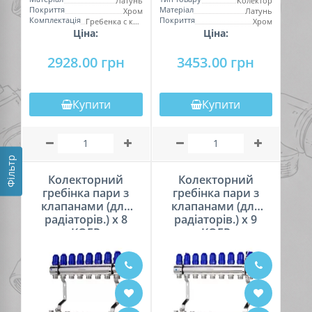
Латунь
Колектор
Покриття
Матеріал
Хром
Латунь
Комплектація
Покриття
Гребенка с клапанами
Хром
Ціна:
Ціна:
2928.00 грн
3453.00 грн
Купити
Купити
Фільтр
Колекторний
Колекторний
гребінка пари з
гребінка пари з
клапанами (для
клапанами (для
радіаторів.) х 8
радіаторів.) х 9
KOER
KOER