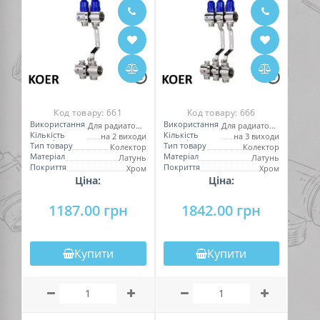
Код товару:
661
Код товару:
666
Використання
Використання
Для радиаторов
Для радиаторов
Кількість
Кількість
на 2 виходи
на 3 виходи
виходів
виходів
Тип товару
Тип товару
Колектор
Колектор
Матеріал
Матеріал
Латунь
Латунь
Покриття
Покриття
Хром
Хром
Ціна:
Ціна:
1187.00 грн
1842.00 грн
Купити
Купити