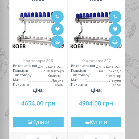
KOER
KOER
Код товару:
808
Код товару:
827
Використання
Використання
Для радиаторов
Для радиаторов
Кількість
Кількість
на 10 виходів
на 11 виходів
виходів
виходів
Тип товару
Тип товару
Колектор
Колектор
Матеріал
Матеріал
Латунь
Латунь
Покриття
Покриття
Хром
Хром
Ціна:
Ціна:
4654.00 грн
4904.00 грн
Купити
Купити