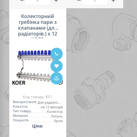
Колекторний
гребінка пари з
клапанами (для
радіаторів.) х 12
KOER
Код товару:
851
Використання
Для радиаторов
Кількість
на 12 виходів
виходів
Тип товару
Колектор
Матеріал
Латунь
Покриття
Хром
Ціна: