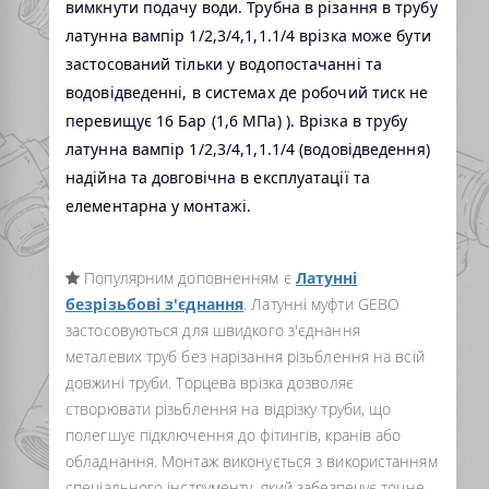
вимкнути подачу води. Трубна в
різання в трубу
латунна вампір 1/2,3/4,1,1.1/4 врізка може бути
застосований тільки у водопостачанні та
водовідведенні, в системах де робочий тиск не
перевищує 16 Бар (1,6 МПа) ). Врізка в трубу
латунна вампір 1/2,3/4,1,1.1/4 (водовідведення)
надійна та довговічна в експлуатації та
елементарна у монтажі.
Популярним доповненням є
Латунні
безрізьбові з'єднання
. Латунні муфти GEBO
застосовуються для швидкого з'єднання
металевих труб без нарізання різьблення на всій
довжині труби. Торцева врізка дозволяє
створювати різьблення на відрізку труби, що
полегшує підключення до фітингів, кранів або
обладнання. Монтаж виконується з використанням
спеціального інструменту, який забезпечує точне