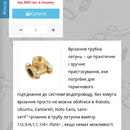
вiд 3000 грн. в кошику
Фільтр
Купити
Врізання трубна
латунь - це практичне
і зручне
пристосування, яке
потрібне для
термінового
під'єднання до системи водопроводу, без хомута
врізання просто не можна обійтися в
Roboto,
Ubuntu, Cantarell, Noto Sans, sans-
serif">
різання в трубу латунна вампір
1/2,3/4,1,1.1/4
< /font>
, якщо немає можливості