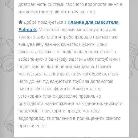
довговічність системи гарячого водопостачання в
житлових і комерційних приміщеннях.
Добре поєднується з
Планка для смесителя
Polmark
. Установчі планки застосовуються для
точного закріплення трубопроводів при монтажі
змішувачів у ванних кімнатах і кухнях. Вони
фіксують положення поліпропіленових фітингів,
забезпечуючи однакову відстань між патрубками і
полегшуючи підключення змішувача. Планка
монтується на стіну до остаточної обробки, після
чого до неї під'єднуються труби за допомогою
паяння або прес-фітингів. Використання
установчих планок дозволяє правильно
розподілити навантаження на з'єднання, уникнути
перекосів і прискорити процес монтажу
водопроводу та опалення в приміщеннях різного
призначення.