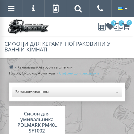
0
0
0
СИФОНИ ДЛЯ КЕРАМІЧНОЇ РАКОВИНИ У
ВАННІЙ КІМНАТІ
Каналізаційні труби та фітинги
Гофри, Сифони, Арматура
Сифони для раковини
Сифон для
умивальника
POLMARK PM40-
SF1002