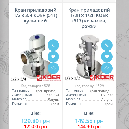
Кран приладовий
Кран приладовий
1/2 х 3/4 KOER (511)
1/2н х 1/2н KOER
кульовий
(517) кераміка,
рожки
Код товару:
4528
Код товару:
4529
Тип товару
Тип товару
Кран приладовий
Кран приладовий
Діаметр (мм)
Діаметр (мм)
1/2 - 3/4
1/2 - 1/2
Матеріал
Матеріал
Латунь
Латунь
Покриття
Покриття
Хром
Хром
Ціна:
Ціна:
129.80 грн
149.55 грн
125.00 грн
144.30 грн