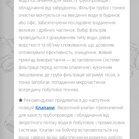
водопостачання для захисту трубопроводів і
обладнання від забруднень. Фільтри грубої і тонкої
очистки монтуються на введенні води в будинок
або офіс, забезпечуючи послідовне видалення
великих і дрібних частинок. Вибір фільтрів
проводиться з урахуванням типу води, рівня
жорсткості та об'єму споживання, що дозволяє
оптимізувати ефективність очищення. Живий
приклад використання — встановлення системи
фільтрації перед котлом опалення і кухонним
змішувачем, де груба фільтрація затримує пісок, а
тонка запобігає попаданню мікрочастинок
всередину побутової техніки.
Рекомендуємо придивитися до наступних
позицій
Клапани
. Зворотний клапан призначений
для захисту трубопроводів і обладнання від
зворотного потоку води в побутових і промислових
системах. Клапан на бойлер встановлюється на
вході гарячої води, забезпечуючи коректну роботу