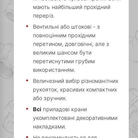
мають найбільший прохідний
переріз.
Вентильні або штокові - з
повноцінним прохідним
перетином, довговічні, але з
великим шансом бути
перетиснутими грубим
використанням.
Величезний вибір різноманітних
рукояток, красивих компактних
або зручних.
Всі
приладові крани
укомплектовані декоративними
накладками.
Не рекомендується для