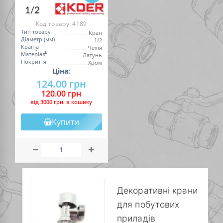
Код товару:
4189
Тип товару
Кран
Діаметр (мм)
1/2
Країна
Чехія
виробник
Матеріал
Латунь
Покриття
Хром
Ціна:
124.00 грн
120.00 грн
вiд 3000 грн. в кошику
Купити
Декоративні крани
для побутових
приладів