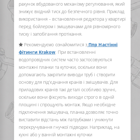
рахунок вбудованого механізму регулювання, який
знижує вхідний тиск до безпечного рівня. Приклад
використання – встановлення редуктора у квартирі
перед бойлером і змішувачами для рівномірного
тиску і запобігання протікання.
Рекомендуємо ознайомитися з
Ппр Настінні
фітинги Krakow
. При встановленні
водопровідних систем часто застосовуються
монтажні планки та куточки, оскільки вони
допомагають закріпити виводи труб і створити
основу для під'єднання кранів і змішувачів. Для
приладових кранів такі деталі особливо зручні,
оскільки вони фіксують виходи строго в одній
площині і спрощують монтаж. Якщо необхідне
підключення змішувача, планка дозволяє точно
виставити відстань між патрубками і уникнути
перекручування гнучкої підводки. Наприклад, на
кухні або у ванній монтажні куточки