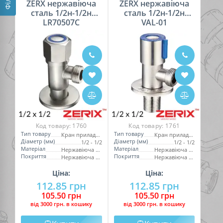
ZERX нержавіюча
ZERX нержавіюча
сталь 1/2н-1/2н
сталь 1/2н-1/2н
LR70507C
VAL-01
Код товару:
1760
Код товару:
1761
Тип товару
Тип товару
Кран приладовий
Кран приладовий
Діаметр (мм)
Діаметр (мм)
1/2 - 1/2
1/2 - 1/2
Матеріал
Матеріал
Нержавіюча сталь
Нержавіюча сталь
Покриття
Покриття
Нержавіюча сталь
Нержавіюча сталь
Ціна:
Ціна:
112.85 грн
112.85 грн
105.50 грн
105.50 грн
вiд 3000 грн. в кошику
вiд 3000 грн. в кошику