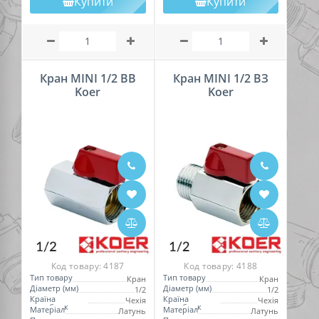
Купити
Купити
Кран MINI 1/2 ВВ
Кран MINI 1/2 ВЗ
Koer
Koer
Код товару:
4187
Код товару:
4188
Тип товару
Тип товару
Кран
Кран
Діаметр (мм)
Діаметр (мм)
1/2
1/2
Країна
Країна
Чехія
Чехія
виробник
виробник
Матеріал
Матеріал
Латунь
Латунь