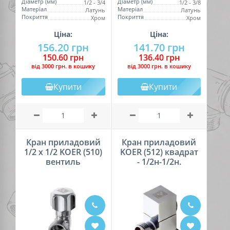
Діаметр (мм)
Діаметр (мм)
1/2 - 3/4
1/2 - 3/8
Матеріал
Матеріал
Латунь
Латунь
Покриття
Покриття
Хром
Хром
Ціна:
Ціна:
156.20 грн
141.70 грн
150.60 грн
136.40 грн
вiд 3000 грн. в кошику
вiд 3000 грн. в кошику
Купити
Купити
Кран приладовий
Кран приладовий
1/2 х 1/2 KOER (510)
KOER (512) квадрат
вентиль
- 1/2н-1/2н.