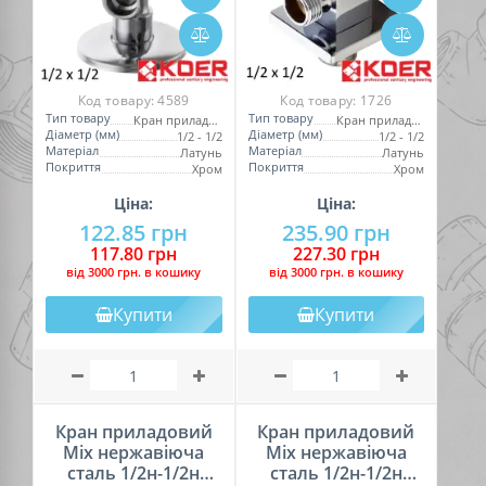
Код товару:
4589
Код товару:
1726
Тип товару
Тип товару
Кран приладовий
Кран приладовий
Діаметр (мм)
Діаметр (мм)
1/2 - 1/2
1/2 - 1/2
Матеріал
Матеріал
Латунь
Латунь
Покриття
Покриття
Хром
Хром
Ціна:
Ціна:
122.85 грн
235.90 грн
117.80 грн
227.30 грн
вiд 3000 грн. в кошику
вiд 3000 грн. в кошику
Купити
Купити
Кран приладовий
Кран приладовий
Mix нержавіюча
Mix нержавіюча
сталь 1/2н-1/2н
сталь 1/2н-1/2н