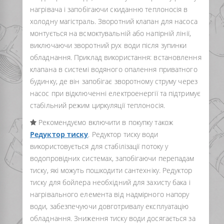
нагрівача і запобігаючи скиданню теплоносія в
холодну магістраль. Зворотний клапан для насоса
монтується на всмоктувальній або напірній лінії,
виключаючи зворотний рух води після зупинки
обладнання. Приклад використання: встановлення
клапана в системі водяного опалення приватного
будинку, де він запобігає зворотному струму через
насос при відключенні електроенергії та підтримує
стабільний режим циркуляції теплоносія.
Рекомендуємо включити в покупку також
Редуктор тиску
. Редуктор тиску води
використовується для стабілізації потоку у
водопровідних системах, запобігаючи перепадам
тиску, які можуть пошкодити сантехніку. Редуктор
тиску для бойлера необхідний для захисту бака і
нагрівального елемента від надмірного напору
води, забезпечуючи довготривалу експлуатацію
обладнання. Зниження тиску води досягається за