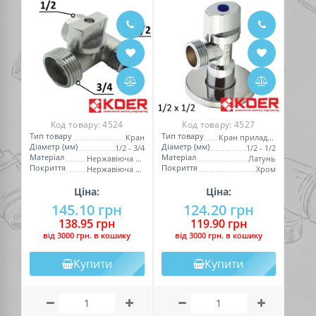
Код товару:
4524
Код товару:
4527
Тип товару
Тип товару
Кран
Кран приладовий
Діаметр (мм)
Діаметр (мм)
1/2 - 3/4
1/2 - 1/2
Матеріал
Матеріал
Нержавіюча сталь
Латунь
Покриття
Покриття
Нержавіюча сталь
Хром
Ціна:
Ціна:
145.10 грн
124.20 грн
138.95 грн
119.90 грн
вiд 3000 грн. в кошику
вiд 3000 грн. в кошику
Купити
Купити