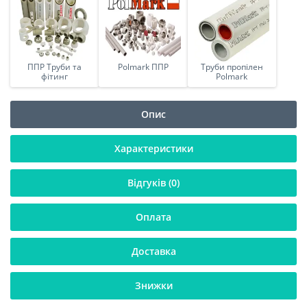
ППР Труби та
Polmark ППР
Труби пропілен
фітинг
Polmark
Опис
Характеристики
Відгуків (0)
Оплата
Доставка
Знижки