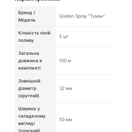
Бренд /
Golden Spray "Туман"
Модель
Кількість ліній
5 шт
поливу
Загальна
довжина в
100 м
комплекті
Зовнішній
діаметр
32 мм
(круглий)
Ширина у
складеному
50 мм
вигляді
(плаский)