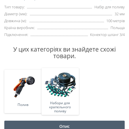
Тип товару:
Набір для поливу
Діаметр (мм):
32 мм
Довжина (м):
100 метрів
Країна виробник:
Польща
Підключення:
Конектор шланг 3/4
У цих категоріях ви знайдете схожі
товари.
Набори для
Полив
крапельного
поливу
Опис