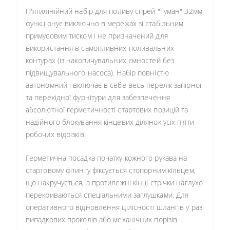
П'ятилінійний набір для поливу спрей "Туман" 32мм
функціонує виключно в мережах зі стабільним
примусовим тиском і не призначений для
використання в самопливних поливальних
контурах (із накопичувальних ємностей без
підвищувального насоса). Набір повністю
автономний і включає в себе весь перелік запірної
та перехідної фурнітури для забезпечення
абсолютної герметичності стартових позицій та
надійного блокування кінцевих ділянок усіх п'яти
робочих відрізків.
Герметична посадка початку кожного рукава на
стартовому фітингу фіксується стопорним кільцем,
що накручується, а протилежні кінці стрічки наглухо
перекриваються спеціальними заглушками. Для
оперативного відновлення цілісності шлангів у разі
випадкових проколів або механічних порізів