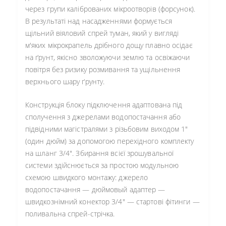
через групи каліброваних мікроотворів (форсунок).
В результаті над насадженнями формується
щільний віяловий спрей туман, який у вигляді
м'яких мікрокрапель дрібного дощу плавно осідає
на ґрунт, якісно зволожуючи землю та освіжаючи
повітря без ризику розмивання та ущільнення
верхнього шару ґрунту.
Конструкція блоку підключення адаптована під
сполучення з джерелами водопостачання або
підвідними магістралями з різьбовим виходом 1"
(один дюйм) за допомогою перехідного комплекту
на шланг 3/4". Збирання всієї зрошувальної
системи здійснюється за простою модульною
схемою швидкого монтажу: джерело
водопостачання — дюймовый адаптер —
швидкознімний конектор 3/4" — стартові фітинги —
поливальна спрей-стрічка.