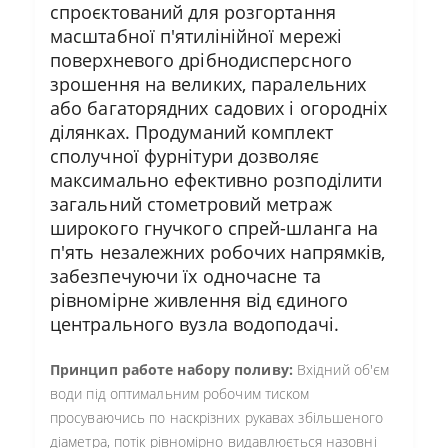
спроєктований для розгортання
масштабної п'ятилінійної мережі
поверхневого дрібнодисперсного
зрошення на великих, паралельних
або багаторядних садових і огородніх
ділянках. Продуманий комплект
сполучної фурнітури дозволяє
максимально ефективно розподілити
загальний стометровий метраж
широкого гнучкого спрей-шланга на
п'ять незалежних робочих напрямків,
забезпечуючи їх одночасне та
рівномірне живлення від єдиного
центрального вузла водоподачі.
Принцип работе набору поливу:
Вхідний об'єм
води під оптимальним робочим тиском
просуваючись по наскрізних рукавах збільшеного
діаметра, потік рівномірно видавлюється назовні