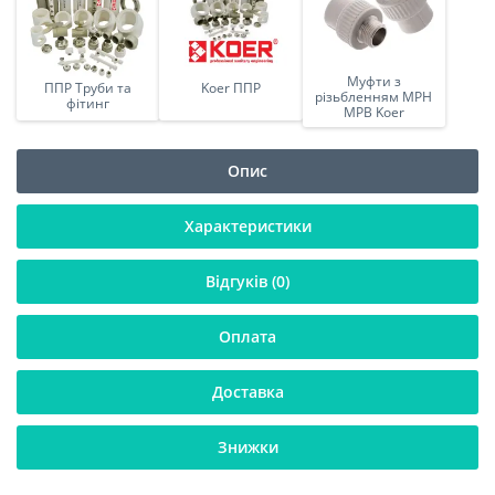
Муфти з
ППР Труби та
Koer ППР
різьбленням МРН
фітинг
МРВ Koer
Опис
Характеристики
Відгуків (0)
Оплата
Доставка
Знижки