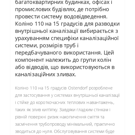
багатоквартирних будинках, офісах і
промислових будівлях, де потрібно
провести систему водовідведення.
Коліно 110 на 15 градусів для разводки
внутрішньої каналізації вибирається з
урахуванням специфіки каналізаційної
системи, розмірів труб і
передбачуваного використання. Цей
компонент належить до групи колін
або відводів, що використовуються в
каналізаційних зливах.
Коліно 110 на 15 градусів Ostendorf розроблене
для застосування у системах внутрішньої каналізації
і стійке до короткочасних теплових навантажень,
таких як злив кип’ятку. Завдяки гладким стінкам і
рівній поверхні ризик накопичення сміття та
засмічення трубопроводу мінімальний, практично
зводиться до нуля. Обслуговування системи буде