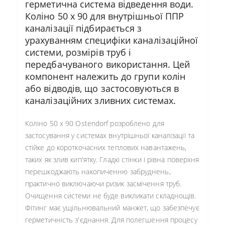
герметична система відведення води.
Коліно 50 х 90 для внутрішньої ППР
каналізації підбирається з
урахуванням специфіки каналізаційної
системи, розмірів труб і
передбачуваного використання. Цей
компонент належить до групи колін
або відводів, що застосовуються в
каналізаційних зливних системах.
Коліно 50 х 90 Ostendorf розроблено для
застосування у системах внутрішньої каналізації та
стійке до короткочасних теплових навантажень,
таких як злив кип'ятку. Гладкі стінки і рівна поверхня
перешкоджають накопиченню забруднень,
практично виключаючи ризик засмічення труб.
Очищення системи не буде викликати складнощів.
Фітинг має ущільнювальний манжет, що забезпечує
герметичність з'єднання. Для полегшення процесу