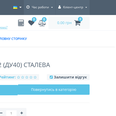
Час роботи
Клієнт-центр
0
0
0
0.00 грн
уємо?
ЛОВНУ СТОРІНКУ
 (ДУ40) СТАЛЕВА
Рейтинг:
Залишити відгук
Повернутись в категорію