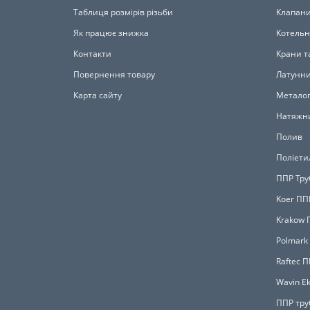
Таблиця розмірів різьби
Клапан
Як працює знижка
Котельн
Контакти
Крани т
Повернення товару
Латунни
Карта сайту
Металоп
Натяжни
Полив
Поліети
ППР Тру
Koer ПП
Krakow 
Polmark
Raftec 
Wavin Ek
ППР тру