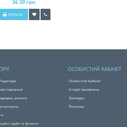
36.30 грн
Купити
ОРІЇ
ОСОБИСТИЙ КАБІНЕТ
 Радіатори
Особистий Кабінет
ові з'єднання
Історія замовлень
підводка, шланги
Закладки
та контроль
Розсилка
чі
ційні труби та фітинги