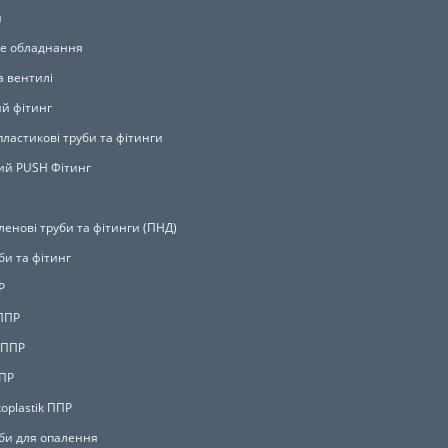
и
е обладнання
а вентилі
й фітинг
ластикові труби та фітинги
й PUSH Фітинг
ленові труби та фітинги (ПНД)
би та фітинг
Р
ППР
 ППР
ППР
oplastik ППР
би для опалення