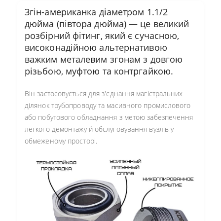
Згін-американка діаметром 1.1/2
дюйма (півтора дюйма) — це великий
розбірний фітинг, який є сучасною,
високонадійною альтернативою
важким металевим згонам з довгою
різьбою, муфтою та контргайкою.
Він застосовується для з'єднання магістральних
ділянок трубопроводу та масивного промислового
або побутового обладнання з метою забезпечення
легкого демонтажу й обслуговування вузлів у
обмеженому просторі.