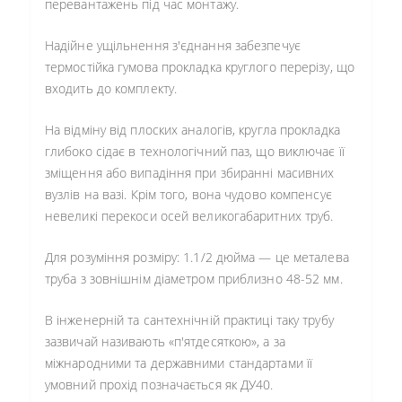
перевантажень під час монтажу.
Надійне ущільнення з'єднання забезпечує
термостійка гумова прокладка круглого перерізу, що
входить до комплекту.
На відміну від плоских аналогів, кругла прокладка
глибоко сідає в технологічний паз, що виключає її
зміщення або випадіння при збиранні масивних
вузлів на вазі. Крім того, вона чудово компенсує
невеликі перекоси осей великогабаритних труб.
Для розуміння розміру: 1.1/2 дюйма — це металева
труба з зовнішнім діаметром приблизно 48-52 мм.
В інженерній та сантехнічній практиці таку трубу
зазвичай називають «п'ятдесяткою», а за
міжнародними та державними стандартами її
умовний прохід позначається як ДУ40.