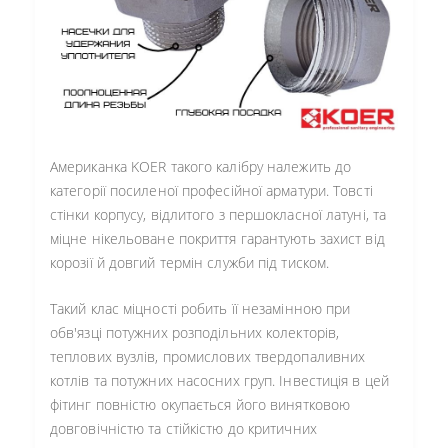
Американка KOER такого калібру належить до
категорії посиленої професійної арматури. Товсті
стінки корпусу, відлитого з першокласної латуні, та
міцне нікельоване покриття гарантують захист від
корозії й довгий термін служби під тиском.
Такий клас міцності робить її незамінною при
обв'язці потужних розподільних колекторів,
теплових вузлів, промислових твердопаливних
котлів та потужних насосних груп. Інвестиція в цей
фітинг повністю окупається його винятковою
довговічністю та стійкістю до критичних