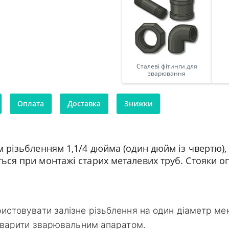
Сталеві фітинги для
зварювання
Оплата
Доставка
Знижки
ім різьбленням 1,1/4 дюйма (один дюйм із чвертю)
ться при монтажі старих металевих труб. Стояки 
истовувати залізне різьблення на один діаметр ме
 зварити зварювальним апаратом.