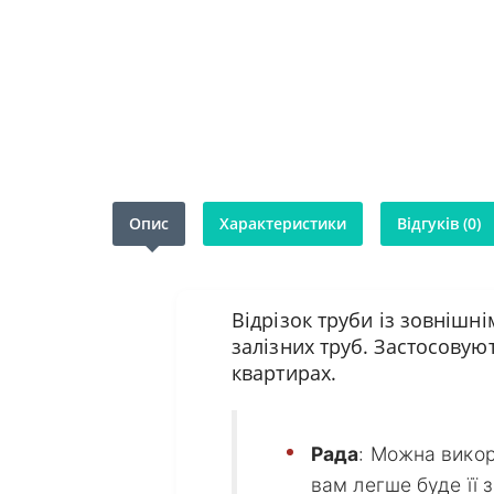
Опис
Характеристики
Відгуків (0)
Відрізок труби із зовнішн
залізних труб. Застосовую
квартирах.
Рада
: Можна викор
вам легше буде її