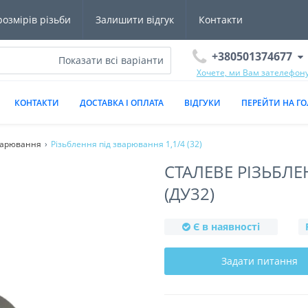
озмірів різьби
Залишити відгук
Контакти
+380501374677
Показати всі варіанти
Хочете, ми Вам зателефон
КОНТАКТИ
ДОСТАВКА І ОПЛАТА
ВІДГУКИ
ПЕРЕЙТИ НА ГО
варювання
Різьблення під зварювання 1,1/4 (32)
СТАЛЕВЕ РІЗЬБЛЕ
(ДУ32)
Є в наявності
Задати питання