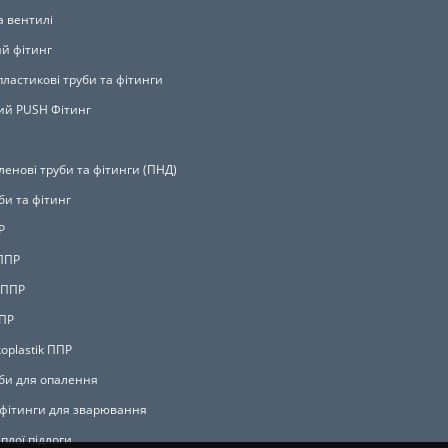
а вентилі
й фітинг
ластикові труби та фітинги
й PUSH Фітинг
ленові труби та фітинги (ПНД)
би та фітинг
Р
ППР
 ППР
ППР
oplastik ППР
би для опалення
 фітинги для зварювання
плої підлоги