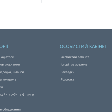
ОРІЇ
ОСОБИСТИЙ КАБІНЕТ
 Радіатори
Особистий Кабінет
ові з'єднання
Історія замовлень
підводка, шланги
Закладки
та контроль
Розсилка
чі
ційні труби та фітинги
и
е обладнання