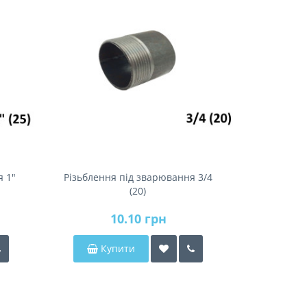
я 1"
Різьблення під зварювання 3/4
Різьбленн
(20)
10.10 грн
Купити
Ку