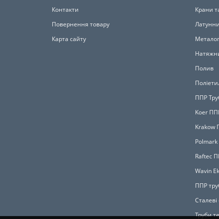
Контакти
Крани т
Повернення товару
Латунни
Карта сайту
Металоп
Натяжни
Полив
Поліети
ППР Тру
Koer ПП
Krakow 
Polmark
Raftec 
Wavin Ek
ППР тру
Сталеві
Труби те